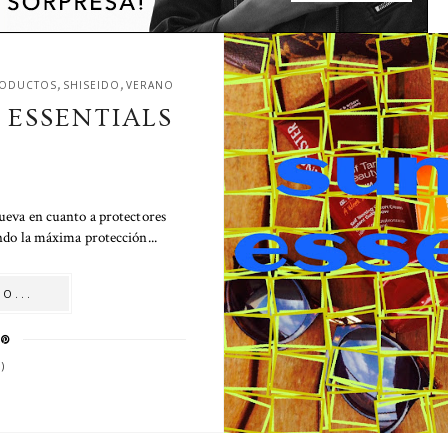
,
,
ODUCTOS
SHISEIDO
VERANO
ESSENTIALS
nueva en cuanto a protectores
ndo la máxima protección...
O...
)