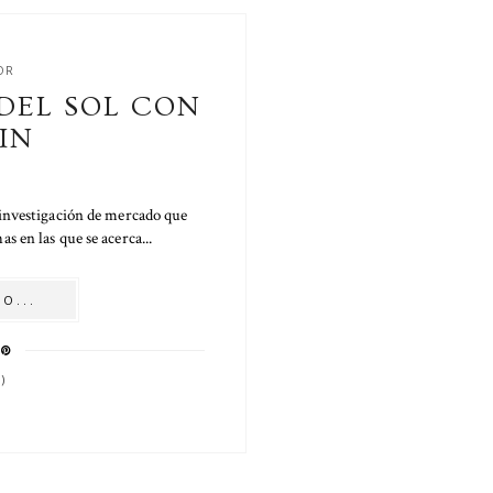
OR
 DEL SOL CON
IN
 investigación de mercado que
s en las que se acerca...
O...
)