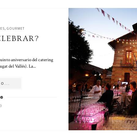
,
ES
GOURMET
ELEBRAR?
 quinto aniversario del catering
at del Vallés). La...
O...
)