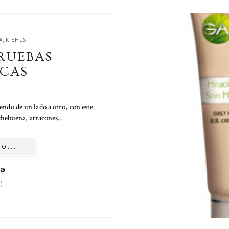
,
A
KIEHLS
RUEBAS
CAS
iendo de un lado a otro, con este
hebuena, atracones...
O...
)