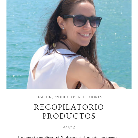
,
,
FASHION
PRODUCTOS
REFLEXIONES
RECOPILATORIO
PRODUCTOS
4/7/12
Un mes sin publicar, sí. Y, desgraciadamente, no tengo la