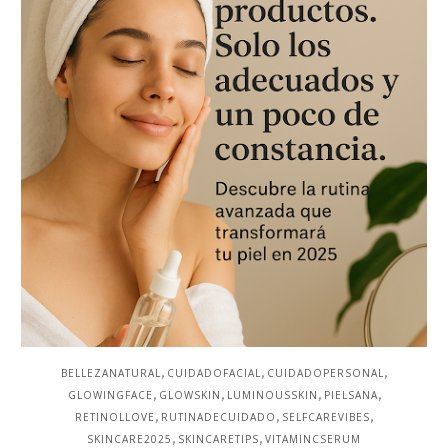
,
,
,
BELLEZANATURAL
CUIDADOFACIAL
CUIDADOPERSONAL
,
,
,
,
GLOWINGFACE
GLOWSKIN
LUMINOUSSKIN
PIELSANA
,
,
,
RETINOLLOVE
RUTINADECUIDADO
SELFCAREVIBES
,
,
SKINCARE2025
SKINCARETIPS
VITAMINCSERUM