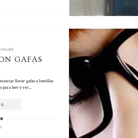
UILLAJE
ON GAFAS
cesitar llevar gafas o lentillas
 para leer y ver...
O...
)