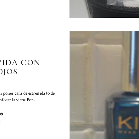
VIDA CON
OJOS
sin poner cara de estreñida (o de
ocar la vista. Por...
)