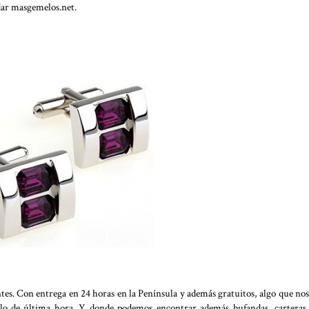
dar masgemelos.net.
es. Con entrega en 24 horas en la Península y además gratuitos, algo que nos
lo de última hora. Y donde podemos encontrar además bufandas, carteras,