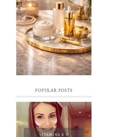
BELLEZA CONSCIENTE: EL LUJO
SILENCIOSO QUE TRANSFORMA
TU PIEL Y TU BIENESTAR
Descubre cómo la belleza consciente, el
skincare de lujo y la cosmética premium se
convierten en el nuevo ritual de bienestar. El
final de...
POPULAR POSTS
VITAMINA E Y