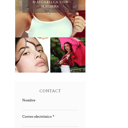
MASCARILLA CON
MAIZENA
PEELING
QUIMICO DE
ENTREVISTA
ACIDO
A SUSANA
SALICILICO:
ARCOCHA
PIEL NUEVA
CONTACT
Nombre
Correo electrónico
*