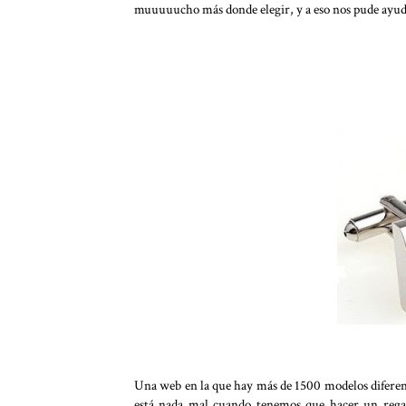
muuuuucho más donde elegir, y a eso nos pude ayu
Una web en la que hay más de 1500 modelos diferent
está nada mal cuando tenemos que hacer un rega