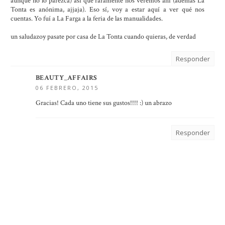
aunque no lo parezca) así que raramente nos veremos ahí (además La
Tonta es anónima, ajjaja). Eso sí, voy a estar aquí a ver qué nos
cuentas. Yo fuí a La Farga a la feria de las manualidades.
un saludazoy pasate por casa de La Tonta cuando quieras, de verdad
Responder
BEAUTY_AFFAIRS
06 FEBRERO, 2015
Gracias! Cada uno tiene sus gustos!!!! :) un abrazo
Responder