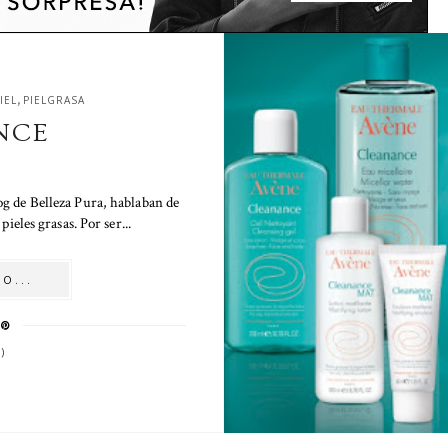
,
IEL
PIELGRASA
NCE
og de Belleza Pura, hablaban de
ieles grasas. Por ser...
O...
)