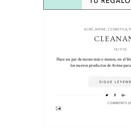
,
,
,
ACNÉ
AVENE
COSMETICA
P
CLEANA
10/7/10
Hace un par de meses más o menos, en el bl
los nuevos productos de Avène para p
SIGUE LEYEND
COMMENTS (0