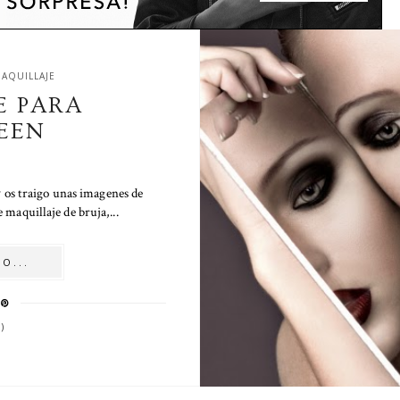
AQUILLAJE
E PARA
EEN
 os traigo unas imagenes de
e maquillaje de bruja,...
O...
)