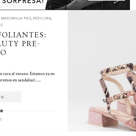
,
,
,
MASCARILLA PIES
PEDICURA
AS
FOLIANTES:
UTY PRE-
NO
de cara al verano. Estamos ya en
emos en sandalias!......
O...
)