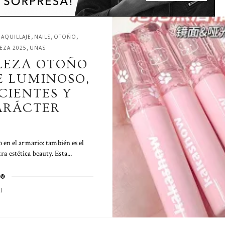
,
,
,
AQUILLAJE
NAILS
OTOÑO
,
EZA 2025
UÑAS
LEZA OTOÑO
E LUMINOSO,
CIENTES Y
ARÁCTER
 en el armario: también es el
 estética beauty. Esta...
)