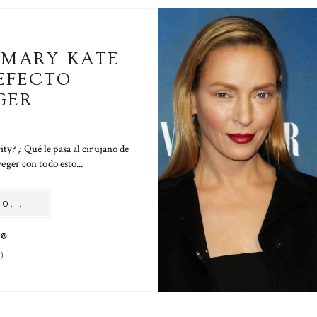
MARY-KATE
 EFECTO
GER
ity? ¿ Qué le pasa al cirujano de
ger con todo esto...
O...
)