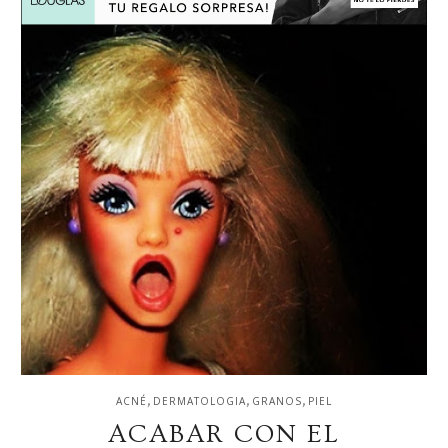
,
,
,
ACNÉ
DERMATOLOGIA
GRANOS
PIEL
ACABAR CON EL