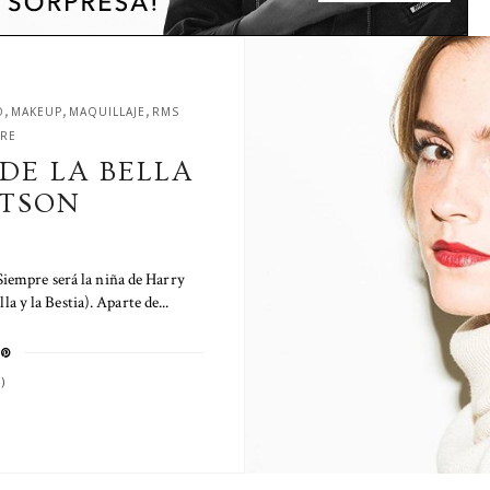
,
,
,
O
MAKEUP
MAQUILLAJE
RMS
ARE
DE LA BELLA
TSON
empre será la niña de Harry
la y la Bestia). Aparte de...
)