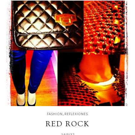
,
FASHION
REFLEXIONES
RED ROCK
14/5/12