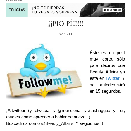
¡¡¡PÍO PÍO!!!
24/3/11
Éste es un post
muy corto, sólo
para deciros que
Beauty Affairs ya
está en
Twitter.
Y
se autodestruirá
en 15 segundos.
¡A twittear! (y retwittear, y @mencionar, y #tashaggear y... uf,
esto es como aprender a hablar de nuevo...).
Buscadnos como
@Beauty_Affairs.
Y seguidnos!!!